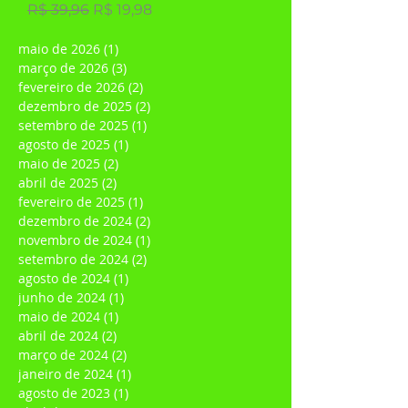
E-book | Projetando seu Futuro
Preço normal
Preço promocional
R$ 39,96
R$ 19,98
maio de 2026
(1)
1 post
março de 2026
(3)
3 posts
fevereiro de 2026
(2)
2 posts
dezembro de 2025
(2)
2 posts
setembro de 2025
(1)
1 post
agosto de 2025
(1)
1 post
maio de 2025
(2)
2 posts
abril de 2025
(2)
2 posts
fevereiro de 2025
(1)
1 post
dezembro de 2024
(2)
2 posts
novembro de 2024
(1)
1 post
setembro de 2024
(2)
2 posts
agosto de 2024
(1)
1 post
junho de 2024
(1)
1 post
maio de 2024
(1)
1 post
abril de 2024
(2)
2 posts
março de 2024
(2)
2 posts