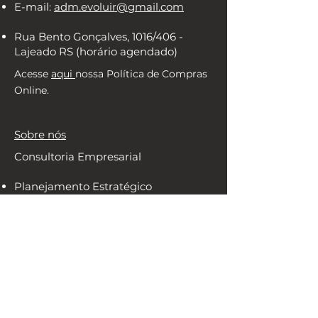
E-mail:
adm.evoluir@gmail.com
Rua Bento Gonçalves, 1016/406 -
Lajeado RS (horário agendado)
Acesse
aqui
nossa Política de Compras
Online.
Sobre nós
Consultoria Empresarial
Planejamento Estratégico
Gestão de Processos e Qualidade
Gestão de Pessoas
Gestão Financeira e Lucro
Consultoria para Cooperativas