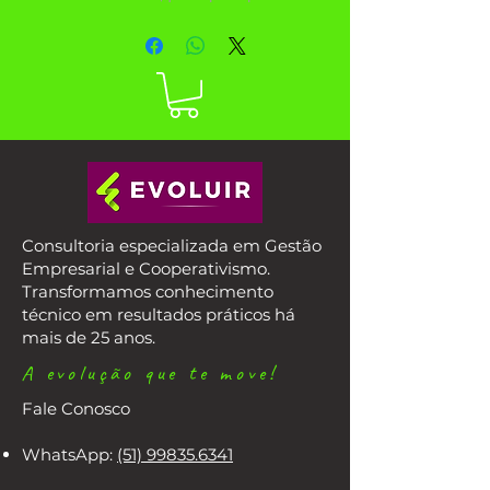
motivo que fosse, por quanto
tempo conseguiria se manter
com este mesmo padrão de
vida que tem atualmente?
Este e-book ensina
ferramentas práticas para
você cuidar de suas finanças!
Consultoria especializada em Gestão
Empresarial e Cooperativismo.
Transformamos conhecimento
técnico em resultados práticos há
mais de 25 anos.
A evolução que te move!
Fale Conosco
WhatsApp:
(51) 99835.6341