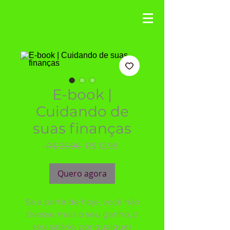
E-book |
Cuidando de
suas finanças
Preço
Preço
 R$ 25,96 
R$ 12,98
normal
promocional
Quero agora
Se a partir de hoje, você não
tivesse mais o seu ganho, o
seu salário, por qualquer