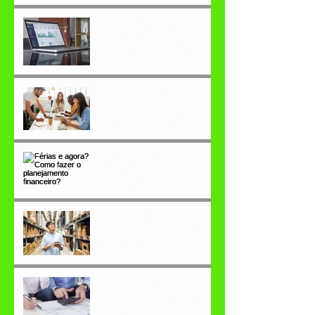
Indicadores de
desempenho (KPI), o que
você precisa saber
OKR, as empresas mais
inovadoras já usam, por
que não conhecer?
Férias e agora? Como
fazer o planejamento
financeiro?
Como fazer a GESTÃO DE
ESTOQUES de maneira
eficiente
Endividamento das
famílias brasileiras está
aumentando!