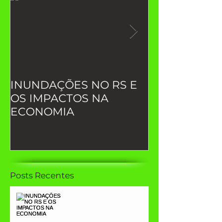
INUNDAÇÕES NO RS E
Indicadores 
OS IMPACTOS NA
desempenho (
ECONOMIA
você precisa 
Posts Recentes
INUNDAÇÕES NO RS E
OS IMPACTOS NA
ECONOMIA