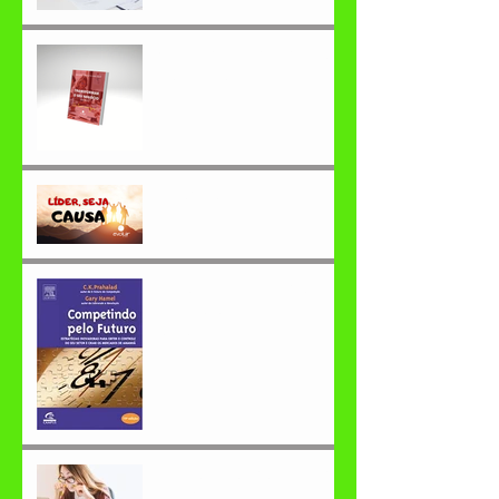
Como transformar o seu
negócio em 2022?
Líder, seja causa.
Você já ouviu falar em
competências
essenciais?
O que você precisa para
obter sucesso?