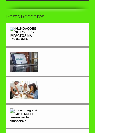
Posts Recentes
INUNDAÇÕES NO RS E
OS IMPACTOS NA
ECONOMIA
Indicadores de
desempenho (KPI), o que
você precisa saber
OKR, as empresas mais
inovadoras já usam, por
que não conhecer?
Férias e agora? Como
fazer o planejamento
financeiro?