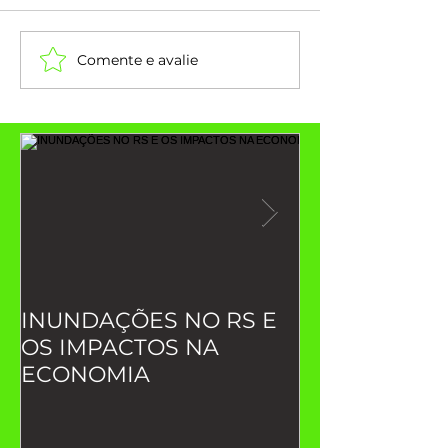
Comente e avalie
INUNDAÇÕES NO RS E
Indicadores 
OS IMPACTOS NA
desempenho (
ECONOMIA
você precisa 