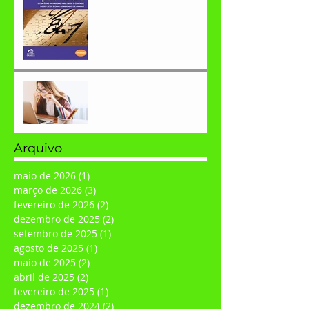
O que você precisa para
obter sucesso?
Arquivo
maio de 2026
(1)
1 post
março de 2026
(3)
3 posts
fevereiro de 2026
(2)
2 posts
dezembro de 2025
(2)
2 posts
setembro de 2025
(1)
1 post
agosto de 2025
(1)
1 post
maio de 2025
(2)
2 posts
abril de 2025
(2)
2 posts
fevereiro de 2025
(1)
1 post
dezembro de 2024
(2)
2 posts