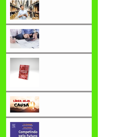
Como fazer a GESTÃO DE
ESTOQUES de maneira
eficiente
Endividamento das
famílias brasileiras está
aumentando!
Como transformar o seu
negócio em 2022?
Líder, seja causa.
Você já ouviu falar em
competências
essenciais?