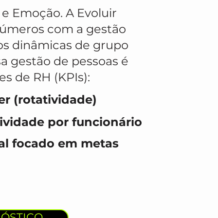
e Emoção. A Evoluir
números com a gestão
s dinâmicas de grupo
sa gestão de pessoas é
s de RH (KPIs):
r (rotatividade)
vidade por funcionário
al focado em metas
NÓSTICO