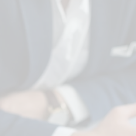
2. Competências
Atuais e Futuras
Definimos competências
técnicas e comportamentais
que contemplam os desafios
atuais e futuros. Que tipo de
funcionário você vai precisar
daqui há 5 anos?
5. Avaliação de
Desempenho