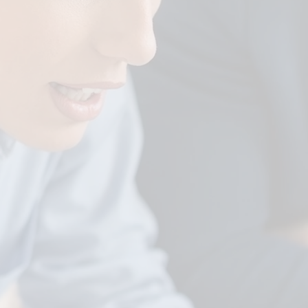
1. Plano de Cargos e
Salários
Criamos uma tabela salarial
justa, baseada em competência
e mercado, com previsão
orçamentária. O funcionário
saberá exatamente o que
precisa entregar para subir de
nível. Acaba o "pedinchismo" e
começa a meritocracia.
4. Onboarding e