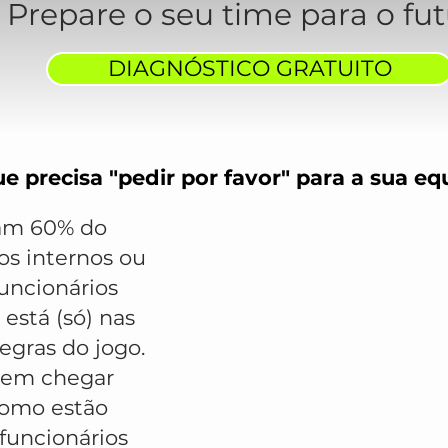
Prepare o seu time para o fut
DIAGNÓSTICO GRATUITO
e precisa "pedir por favor" para a sua eq
tam 60% do
os internos ou
funcionários
está (só) nas
regras do jogo.
dem chegar
 como estão
funcionários