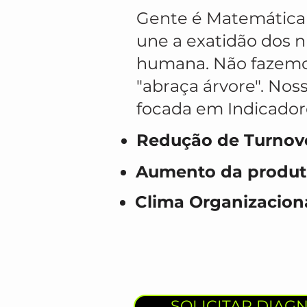
Gente é Matemática 
une a exatidão dos 
humana. Não fazemo
"abraça árvore". Nos
focada em Indicadore
Redução de Turnove
Aumento da produti
Clima Organizacion
SOLICITAR DIAG