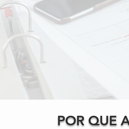
ou vícios" que atrapalham o
bom funcionamento da sua
equipe? Aqui nós identificamos
eles, além de mapear os
"hábitos e vícios" que
contribuem para os bons
resultados.
POR QUE A