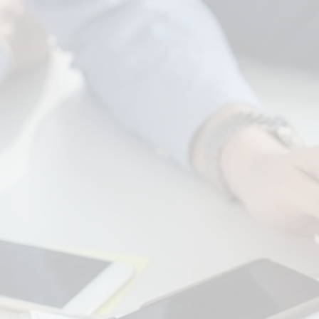
Treinamento
Criamos o processo de
integração para que o novato
comece a produzir valor na
primeira semana, já alinhado
com a cultura da empresa.
Desenhamos as trilhas de
desenvolvimento futuro,
alinhado com as competências
técnicas e comportamentais.
7. Mapeamento da
Cultura
Você sabe quais são os "hábitos