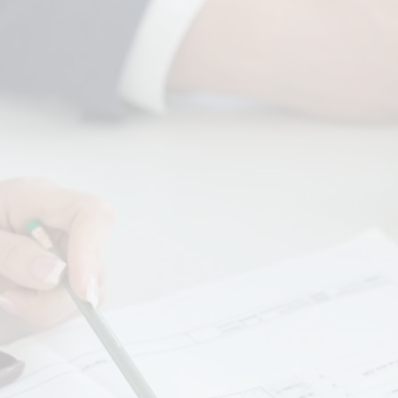
Construímos ferramentas que
permitem avaliar o
desempenho de cada
colaborador, com feedback e
PDI - Plano de
Desenvolvimento Individual.
Acabe com os "preferidos" e
conheça o desempenho do seu
time com medições que cabem
na palma da sua mão.