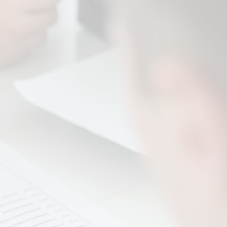
organizacional para medir
como o pessoal está se
sentindo em relação ao
trabalho e onde ações de
melhoria podem ser
desenvolvidas, incluindo
Programa de Benefícios. Chega
de "a cada hora tem alguém me
pedindo algo".