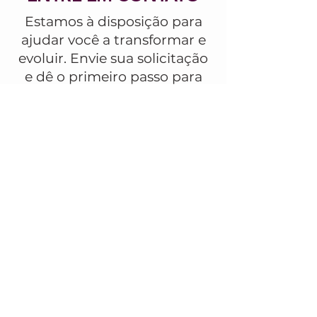
Estamos à disposição para
ajudar você a transformar e
evoluir. Envie sua solicitação
e dê o primeiro passo para
maximizar os seus
resultados.
Se preferir, chama a gente no
WhatsApp agora:
COMO 
PODEMOS TE 
AJUDAR?
NOME COMPLETO
*