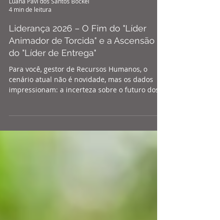
Luana Pavi dos Santos Böckel
4 min de leitura
Liderança 2026 – O Fim do "Líder
Animador de Torcida" e a Ascensão
do "Líder de Entrega"
Para você, gestor de Recursos Humanos, o
cenário atual não é novidade, mas os dados
impressionam: a incerteza sobre o futuro dos
negócios saltou dramaticamente de 16% em
2019 para 35,4% em 2026, o maior índice da
série histórica. Diante dessa volatilidade e da
rápida evolução tecnológica, o mercado
abandonou as experimentações superficiais.
Na prática, isso significa que a figura daquele
líder focado apenas em gerir o clima e
"inspirar" a equipe ficou no passado. Pela
primeir