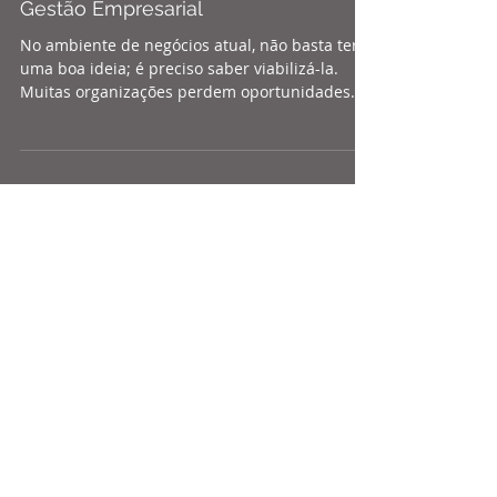
O Poder do Pitch de Inovação na
Gestão Empresarial
No ambiente de negócios atual, não basta ter
uma boa ideia; é preciso saber viabilizá-la.
Muitas organizações perdem oportunidades
valiosas de mercado ou deixam de otimizar
seus processos internos porque excelentes
propostas de inovação morrem na gaveta. O
motivo? Falta de clareza, ausência de patrocínio
ou desalinhamento com o planejamento
estratégico. É exatamente aqui que entra uma
das ferramentas de comunicação mais
eficientes do mercado: o Pitch de Inovação.
Muitas vezes