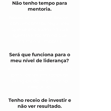
Não tenho tempo para
mentoria.
Nosso programa é flexível,
com encontros regulares
que se encaixam na sua
agenda e focam no que
realmente importa.
Será que funciona para o
meu nível de liderança?
A mentoria é personalizada
para líderes em todos os
estágios, do iniciante ao
executivo.
Tenho receio de investir e
não ver resultado.