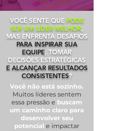
VOCÊ SENTE QUE
PODE
SER UM LÍDER MELHOR
,
MAS ENFRENTA DESAFIOS
PARA INSPIRAR SUA
EQUIPE
, TOMAR
DECISÕES ESTRATÉGICAS
E ALCANÇAR RESULTADOS
CONSISTENTES
?
Você não está sozinho.
Muitos líderes sentem
essa pressão e
buscam
um caminho claro para
desenvolver seu
potencial
e impactar