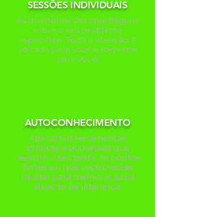
SESSÕES INDIVIDUAIS
As mentorias são abordagens
sobre o seu problema
específico. Toda a atenção é
voltada para você e somente
para você!
AUTOCONHECIMENTO
Aplicamos ferramentas
práticas e poderosas que
revelam o seu perfil, os pontos
fortes e o que você precisa
lapidar para melhorar a sua
atuação de liderança.