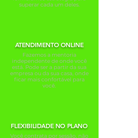
superar cada um deles.
ATENDIMENTO ONLINE
Fazemos a mentoria
independente de onde você
está. Pode ser a partir da sua
empresa ou da sua casa, onde
ficar mais confortável para
você.
FLEXIBILIDADE NO PLANO
Você contrata por sessão, não