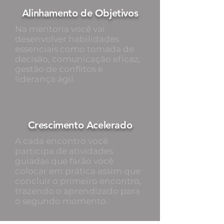
Alinhamento de Objetivos
Na mentoria você vai
desenvolver habilidades
essenciais como tomada de
decisão, comunicação eficaz,
gestão de conflitos e
liderança ágil.
Crescimento Acelerado
A cada encontro você
participa de atividades
guiadas que farão você
colocar em prática assim que
concluir o primeiro encontro,
trazendo o aprendizado para
o segundo momento.