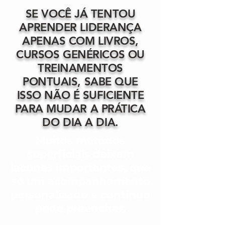
SE VOCÊ JÁ TENTOU
APRENDER LIDERANÇA
APENAS COM LIVROS,
CURSOS GENÉRICOS OU
TREINAMENTOS
PONTUAIS, SABE QUE
ISSO NÃO É SUFICIENTE
PARA MUDAR A PRÁTICA
DO DIA A DIA.
Muitos métodos
superficiais deixam
lacunas importantes, que
só um acompanhamento
personalizado e contínuo
pode preencher.