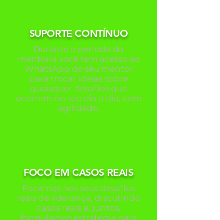
SUPORTE CONTÍNUO
Durante o período da
mentoria você tem acesso ao
WhatsApp do seu mentor
para trocar ideias sobre
quaisquer desafios que
ocorrem no seu dia a dia, com
agilidade.
FOCO EM CASOS REAIS
Focamos nos seus desafios
reais de liderança, discutindo
casos reais e, juntos,
formulamos estratégia para