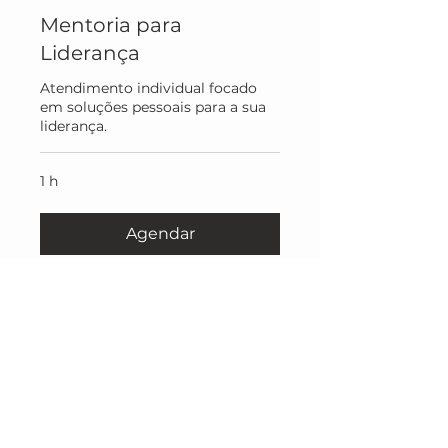
Mentoria para
Liderança
Atendimento individual focado
em soluções pessoais para a sua
liderança.
1 h
Agendar
ENTRE EM CONTATO
Estamos à disposição
para ajudar você a