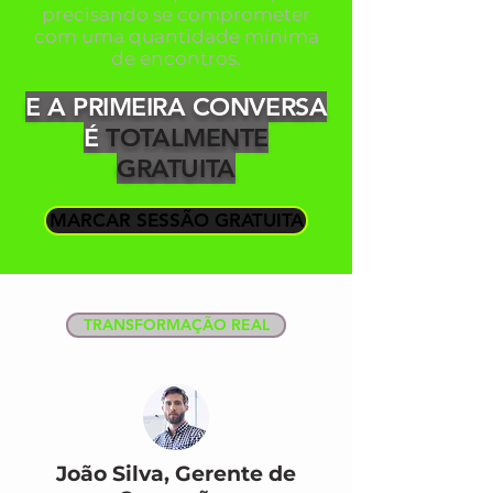
precisando se comprometer
com uma quantidade mínima
de encontros.
E A PRIMEIRA CONVERSA
É
TOTALMENTE
GRATUITA
MARCAR SESSÃO GRATUITA
TRANSFORMAÇÃO REAL
João Silva, Gerente de