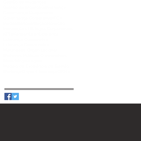
Gestão de mudanças
Gestão de projetos
Governança
Governança Cooperativa
Governança Corporativa
IPCA
Inadimplência
Inflação
Inovação
Inundações RS
Jogos Corporativos
KPI's
Kanban
Lean
Liderança
Liderança Cooperativa
Liderança Democrática
Maturidade Organizacional
Melhores Práticas Cooperativas
Metodologias ágeis
Modelo de Excelência da Gestão
Mudança
O que é liderança
OKR's
Siga