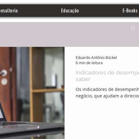
nsultoria
Educação
E-Books
Eduardo Antônio Böckel
6 min de leitura
Indicadores de desempe
saber
Os indicadores de desempenho,
negócio, que ajudam a direcio