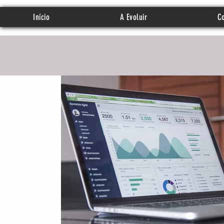
Início
A Evoluir
Co