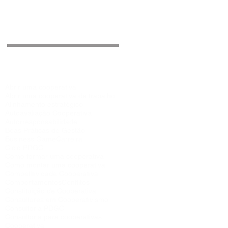
Procurar por tags
Abrir uma cooperativa
Abrir uma cooperativa de trabalho
Alinhamento estratégico
Autoavaliação Cooperativa
Autorresponsabilidade
Boas Práticas de Gestão
Business Game
Carreira
Ciclo PDGC
Como formar uma cooperativa
Como montar uma cooperativa
Competitividade Cooperativa
Comportamentos
Conflitos
Constituição de Cooperativa
Consultores em Cooperativismo
Consultoria PDGC
Consultoria para cooperativas
Cooperativa