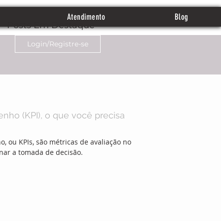
Atendimento
Blog
Posts Em Destaque
Login/Registre-se
nho (KPI), o que você precisa
 ou KPIs, são métricas de avaliação no
nar a tomada de decisão.