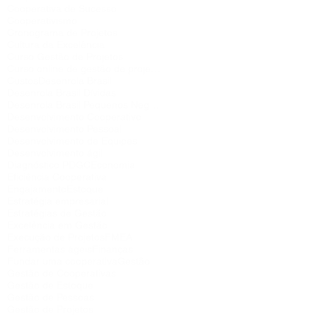
Cooperativa de Sucesso
Cooperativismo
Cronograma de Projetos
Cultura da Excelência
Curso Gestão de Projetos
Curso online de gestão de projetos
Custos
Desenrola Brasil
Desenrola Brasil Dívidas
Desenrola Brasil Pequenos Negócios
Desenvolvimento Cooperativo
Desenvolvimento Pessoal
Desenvolvimento de Equipes
Desenvolvimento ágil
Diagnóstico PDGC
Economia
Eficiência Cooperativa
Engajamento
Estoque
Estratégia empresarial
Estratégias de Gestão
Excelência em Gestão
Execução de Projetos
FMEA
Ferramentas ágeis
Finanças
Fundar uma cooperativa
Gestão
Gestão de Cooperativas
Gestão de Estoque
Gestão de Pessoas
Gestão de Projetos