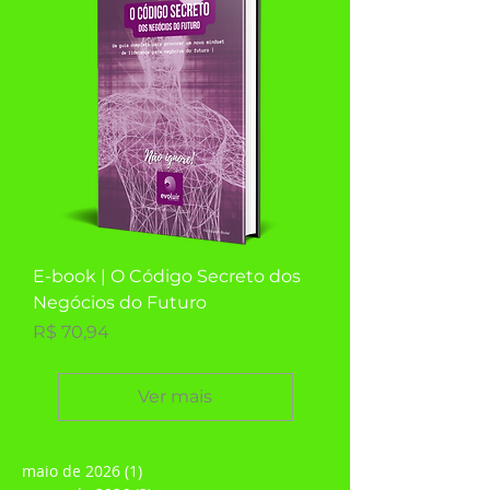
LANÇAMENTO
E-book | O Código Secreto dos
Negócios do Futuro
Preço
R$ 70,94
Ver mais