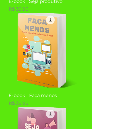
E-book | Seja produtivo
Preço
R$ 39,96
E-book | Faça menos
Preço
R$ 39,96