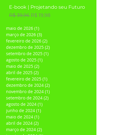
E-book | Projetando seu Futuro
Preço normal
Preço promocional
R$ 39,96
R$ 19,98
maio de 2026
(1)
1 post
março de 2026
(3)
3 posts
fevereiro de 2026
(2)
2 posts
dezembro de 2025
(2)
2 posts
setembro de 2025
(1)
1 post
agosto de 2025
(1)
1 post
maio de 2025
(2)
2 posts
abril de 2025
(2)
2 posts
fevereiro de 2025
(1)
1 post
dezembro de 2024
(2)
2 posts
novembro de 2024
(1)
1 post
setembro de 2024
(2)
2 posts
agosto de 2024
(1)
1 post
junho de 2024
(1)
1 post
maio de 2024
(1)
1 post
abril de 2024
(2)
2 posts