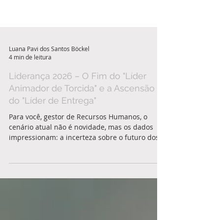
Luana Pavi dos Santos Böckel
4 min de leitura
Liderança 2026 – O Fim do "Líder
Animador de Torcida" e a Ascensão
do "Líder de Entrega"
Para você, gestor de Recursos Humanos, o
cenário atual não é novidade, mas os dados
impressionam: a incerteza sobre o futuro dos
negócios saltou dramaticamente de 16% em
2019 para 35,4% em 2026, o maior índice da
série histórica. Diante dessa volatilidade e da
rápida evolução tecnológica, o mercado
abandonou as experimentações superficiais.
Na prática, isso significa que a figura daquele