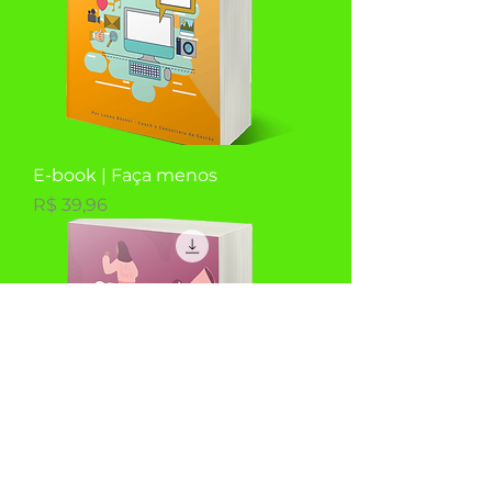
E-book | Faça menos
Preço
R$ 39,96