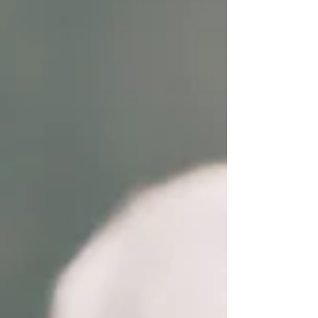
líder focado apenas em gerir o clima e
"inspirar" a equipe ficou no passado. Pela
primeir