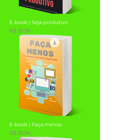
E-book | Seja produtivo
Preço
R$ 39,96