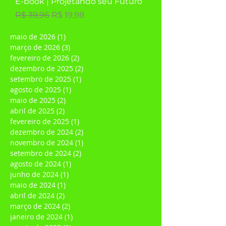
E-book | Projetando seu Futuro
Preço normal
Preço promocional
R$ 39,96
R$ 19,98
maio de 2026
(1)
1 post
março de 2026
(3)
3 posts
fevereiro de 2026
(2)
2 posts
dezembro de 2025
(2)
2 posts
setembro de 2025
(1)
1 post
agosto de 2025
(1)
1 post
maio de 2025
(2)
2 posts
abril de 2025
(2)
2 posts
fevereiro de 2025
(1)
1 post
dezembro de 2024
(2)
2 posts
novembro de 2024
(1)
1 post
setembro de 2024
(2)
2 posts
agosto de 2024
(1)
1 post
junho de 2024
(1)
1 post
maio de 2024
(1)
1 post
abril de 2024
(2)
2 posts