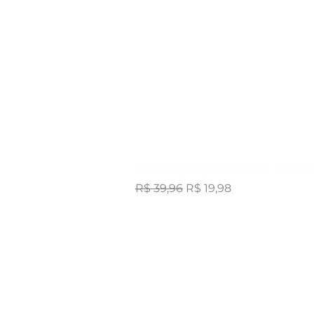
Visualização rápida
E-book | Projetando seu Futuro
Preço normal
Preço promocional
R$ 39,96
R$ 19,98