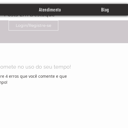
Atendimento
Blog
Posts Em Destaque
Login/Registre-se
comete no uso do seu tempo!
re 4 erros que você comente e que
mpo!