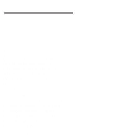
Procurar por tags
Abrir uma cooperativa
Abrir uma cooperativa de trabalho
Alinhamento estratégico
Autoavaliação Cooperativa
Autorresponsabilidade
Boas Práticas de Gestão
Business Game
Carreira
Ciclo PDGC
Como formar uma cooperativa
Como montar uma cooperativa
Competitividade Cooperativa
Comportamentos
Conflitos
Constituição de Cooperativa
Consultores em Cooperativismo
Consultoria PDGC
Consultoria para cooperativas
Cooperativa