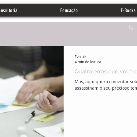
nsultoria
Educação
E-Books
Evoluir
4 min de leitura
Quatro erros que você 
Mas, aqui quero comentar sob
assassinam o seu precioso te