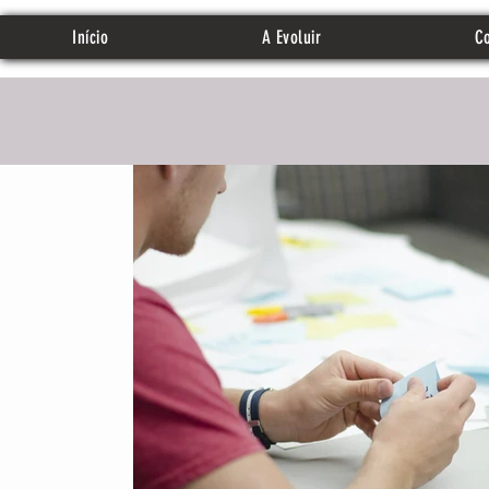
Início
A Evoluir
Co