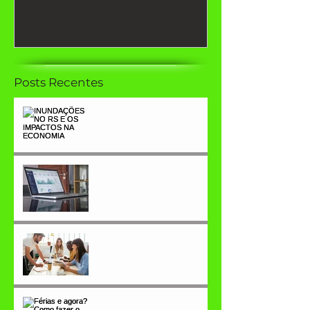
Posts Recentes
INUNDAÇÕES NO RS E
OS IMPACTOS NA
ECONOMIA
Indicadores de
desempenho (KPI), o que
você precisa saber
OKR, as empresas mais
inovadoras já usam, por
que não conhecer?
Férias e agora? Como