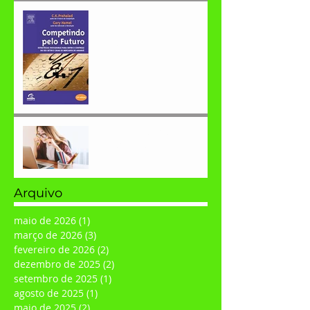
Você já ouviu falar em
competências
essenciais?
O que você precisa para
obter sucesso?
Arquivo
maio de 2026
(1)
1 post
março de 2026
(3)
3 posts
fevereiro de 2026
(2)
2 posts
dezembro de 2025
(2)
2 posts
setembro de 2025
(1)
1 post
agosto de 2025
(1)
1 post
maio de 2025
(2)
2 posts