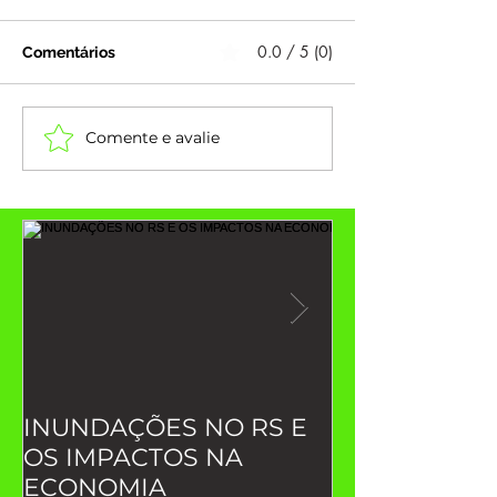
0.0 / 5 (0)
Comentários
Comente e avalie
INUNDAÇÕES NO RS E
Indicadores 
OS IMPACTOS NA
desempenho (
ECONOMIA
você precisa 