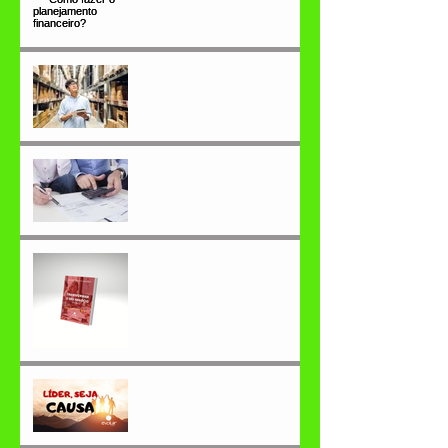
fazer o planejamento
financeiro?
Como fazer a GESTÃO DE
ESTOQUES de maneira
eficiente
Endividamento das
famílias brasileiras está
aumentando!
Como transformar o seu
negócio em 2022?
Líder, seja causa.