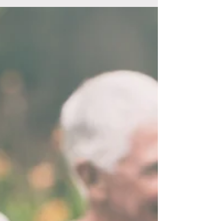
Cooperativas são um modelo de negócio que
tem ganhado destaque e relevância nos
últimos anos, e com razão. Elas representam
uma alternativa sólida e sustentável para o
futuro, oferecendo benefícios tanto para os
membros quanto para a comunidade em geral.
Aspectos Positivos do Cooperativismo:
Equidade e Participação Democrática: As
cooperativas são baseadas no princípio da
igualdade, onde cada membro tem um voto,
independentemente do capital investido. Isso
promove a participa