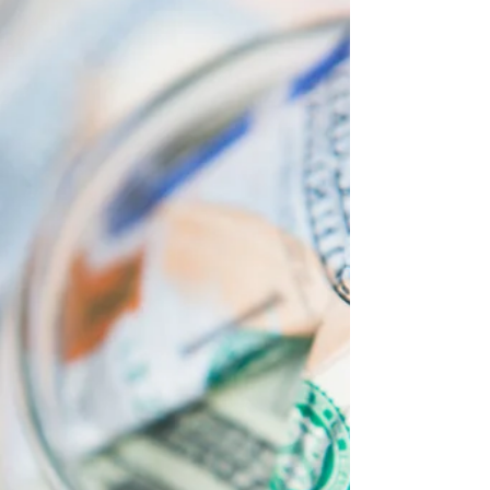
A promoção da Educação Cooperativista é um
processo esperado no instrumento da
Governança do PDGC, já desde o nível PP -
Primeiros Passos. Como o modelo conceitual do
programa incorpora os princípios
cooperativistas, se faz presente o da
"Educação, formação e informação", o 5º dentre
os sete. O que é uma educação cooperativista?
A educação cooperativista é um processo de
desenvolvimento contínuo para promover o
cooperativismo nos indivíduos que integram o
quadro social de uma